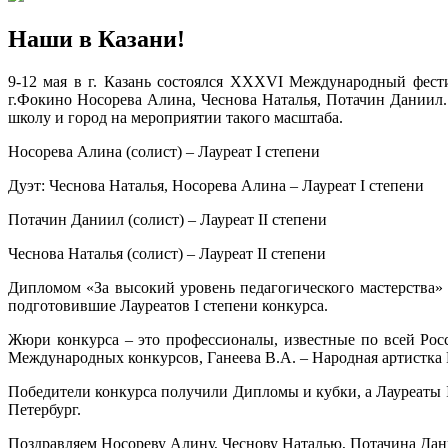
Наши в Казани!
9-12 мая в г. Казань состоялся XXXVI Международный фест
г.Фокино Носорева Алина, Чеснова Наталья, Потачин Даниил.
школу и город на мероприятии такого масштаба.
Носорева Алина (солист) – Лауреат I степени
Дуэт: Чеснова Наталья, Носорева Алина – Лауреат I степени
Потачин Даниил (солист) – Лауреат II степени
Чеснова Наталья (солист) – Лауреат II степени
Дипломом «За высокий уровень педагогического мастерства»
подготовившие Лауреатов I степени конкурса.
Жюри конкурса – это профессионалы, известные по всей Росс
Международных конкурсов, Ганеева В.А. – Народная артистка 
Победители конкурса получили Дипломы и кубки, а Лауреаты I
Петербург.
Поздравляем Носореву Алину, Чеснову Наталью, Потачина Дани