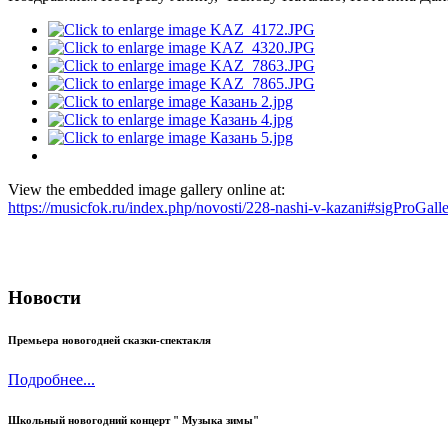
View the embedded image gallery online at:
https://musicfok.ru/index.php/novosti/228-nashi-v-kazani#sigProGal
Новости
Премьера новогодней сказки-спектакля
Подробнее...
Школьный новогодний концерт " Музыка зимы"