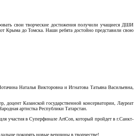
ировать свои творческие достижения получили учащиеся ДШИ
 от Крыма до Томска. Наши ребята достойно представили свою
отачина Наталья Викторовна и Игнатова Татьяна Васильевна,
р, доцент Казанской государственной консерватории, Лауреат
Народная артистка Республики Татарстан.
ля участия в Суперфинале ArtCon, который пройдет в г.Санкт-
 дальше покорять новые вершины в творчестве!